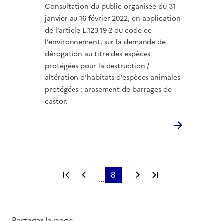
Consultation du public organisée du 31
janvier au 16 février 2022, en application
de l’article L.123-19-2 du code de
l’environnement, sur la demande de
dérogation au titre des espèces
protégées pour la destruction /
altération d’habitats d’espèces animales
protégées : arasement de barrages de
castor.
Première page
Page précédente
8
Page suivante
Dernière page
…
Partager la page