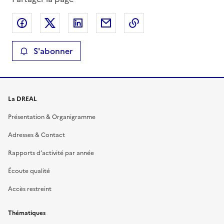
Partager sur Facebook
Partager sur X
Partager sur LinkedIn
Partager par email
Copier le lien de la 
S'abonner
La DREAL
Présentation & Organigramme
Adresses & Contact
Rapports d’activité par année
Écoute qualité
Accès restreint
Thématiques