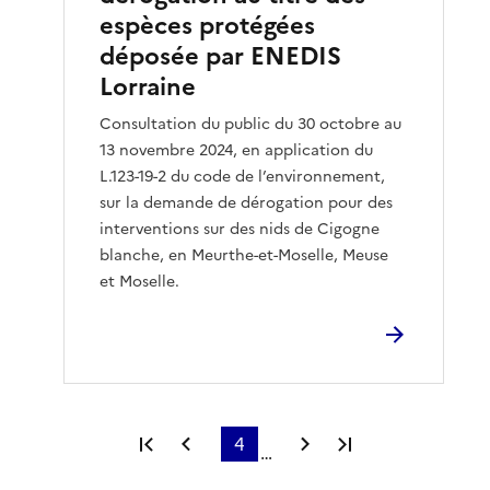
espèces protégées
déposée par ENEDIS
Lorraine
Consultation du public du 30 octobre au
13 novembre 2024, en application du
L.123-19-2 du code de l’environnement,
sur la demande de dérogation pour des
interventions sur des nids de Cigogne
blanche, en Meurthe-et-Moselle, Meuse
et Moselle.
Première page
Page précédente
4
Page suivante
Dernière page
…