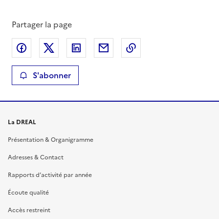
Partager la page
Partager sur Facebook
Partager sur X
Partager sur LinkedIn
Partager par email
Copier le lien de la 
S'abonner
La DREAL
Présentation & Organigramme
Adresses & Contact
Rapports d’activité par année
Écoute qualité
Accès restreint