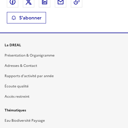
Partager sur Facebook
Partager sur X
Partager sur LinkedIn
Partager par email
Copier le lien de la 
S'abonner
La DREAL
Présentation & Organigramme
Adresses & Contact
Rapports d’activité par année
Écoute qualité
Accès restreint
Thématiques
Eau Biodiversité Paysage