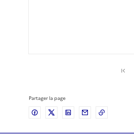
Pr
Partager la page
Partager sur Facebook
Partager sur X
Partager sur LinkedIn
Partager par email
Copier le l