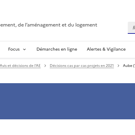
onnement, de l’aménagement et du logement
Re
Focus
Démarches en ligne
Alertes & Vigilance
Avis et décisions de l’AE
Décisions cas par cas projets en 2021
Aube (