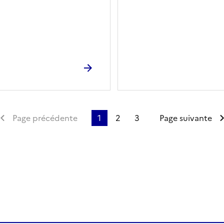
emière page
Page précédente
1
2
3
Page suivante
ien de la page dans le presse-papier