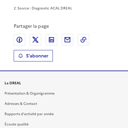
2
.
Source : Diagnostic ACAL DREAL
Partager la page
Partager sur Facebook
Partager sur X
Partager sur LinkedIn
Partager par email
Copier le lien de 
S'abonner
La DREAL
Présentation & Organigramme
Adresses & Contact
Rapports d’activité par année
Écoute qualité