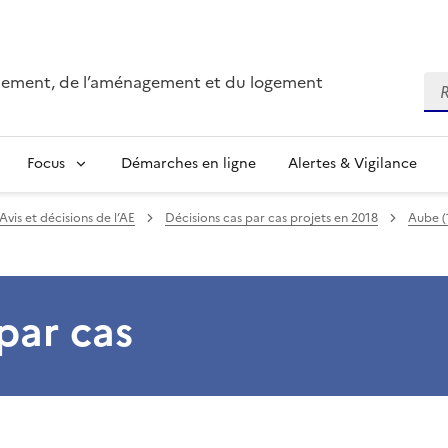
onnement, de l’aménagement et du logement
Re
Focus
Démarches en ligne
Alertes & Vigilance
Avis et décisions de l’AE
Décisions cas par cas projets en 2018
Aube (
par cas