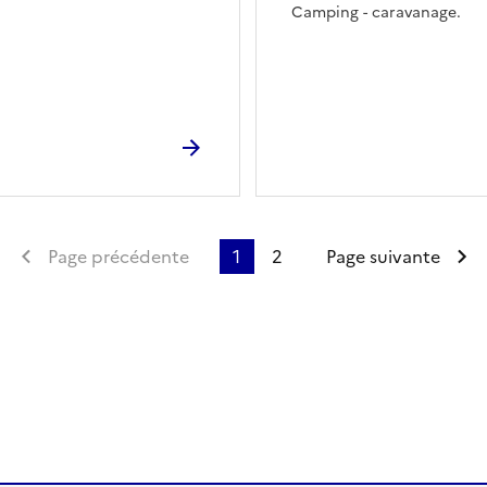
Camping - caravanage.
Première page
Page précédente
1
2
Page suivante
ien de la page dans le presse-papier