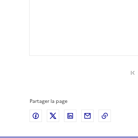
Partager la page
Partager sur Facebook
Partager sur X
Partager sur LinkedIn
Partager par email
Copier le l