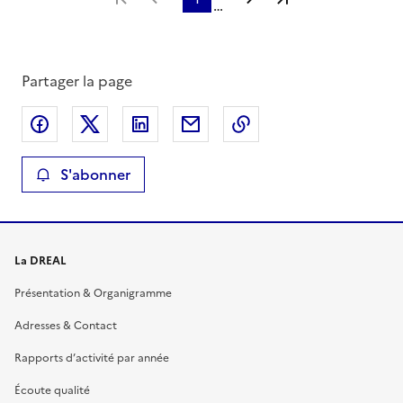
…
Partager la page
Partager sur Facebook
Partager sur X
Partager sur LinkedIn
Partager par email
Copier le lien de la 
S'abonner
La DREAL
Présentation & Organigramme
Adresses & Contact
Rapports d’activité par année
Écoute qualité