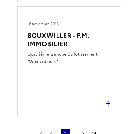
16 novembre 2018
BOUXWILLER - P.M.
IMMOBILIER
Quatrième tranche du lotissement
"Weidenbaum"
Première page
Page précédente
1
Page suivante
Dernière page