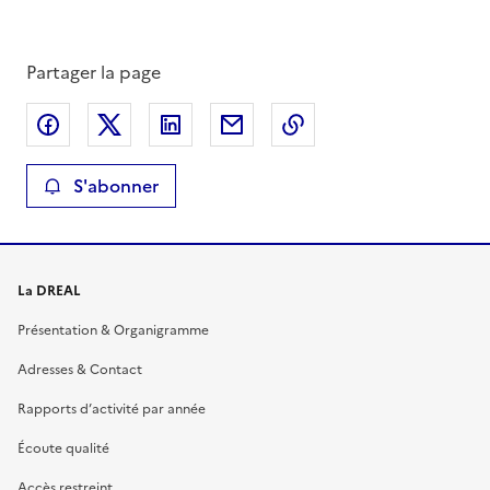
Partager la page
Partager sur Facebook
Partager sur X
Partager sur LinkedIn
Partager par email
Copier le lien de la 
S'abonner
La DREAL
Présentation & Organigramme
Adresses & Contact
Rapports d’activité par année
Écoute qualité
Accès restreint