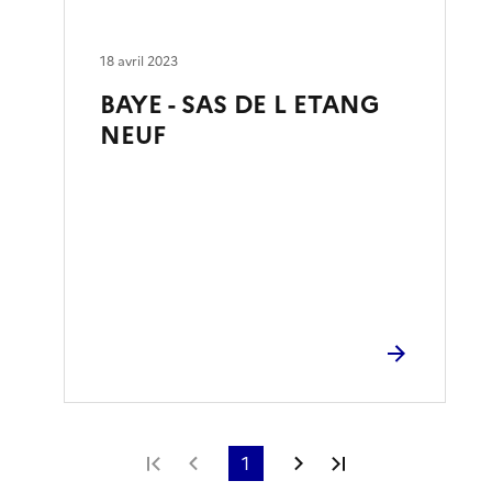
18 avril 2023
BAYE - SAS DE L ETANG
NEUF
Première page
Page précédente
1
Page suivante
Dernière page