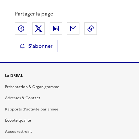
Partager la page
Partager sur Facebook
Partager sur X
Partager sur LinkedIn
Partager par email
Copier le lien de 
S'abonner
La DREAL
Présentation & Organigramme
Adresses & Contact
Rapports d’activité par année
Écoute qualité
Accès restreint