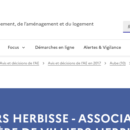
onnement, de l’aménagement et du logement
Re
Focus
Démarches en ligne
Alertes & Vigilance
Avis et décisions de l’AE
Avis et décisions de l’AE en 2017
Aube (10)
RS HERBISSE - ASSOCI