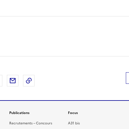
 Facebook
er sur X
Partager sur LinkedIn
Partager par email
Copier le lien de la page dans le presse-pap
Publications
Focus
Recrutements – Concours
A31 bis