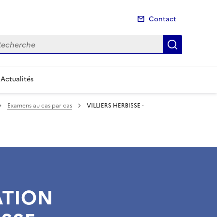
Contact
cherche
Recherch
Actualités
Examens au cas par cas
VILLIERS HERBISSE -
ATION