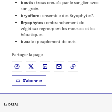
boutis
: trous creusés par le sanglier avec
son groin.
bryoflore
: ensemble des Bryophytes*.
Bryophytes
: embranchement de
végétaux regroupant les mousses et les
hépatiques.
buxaie
: peuplement de buis.
Partager la page
Partager sur Facebook
Partager sur X
Partager sur LinkedIn
Partager par email
Copier le lien de 
S'abonner
La DREAL