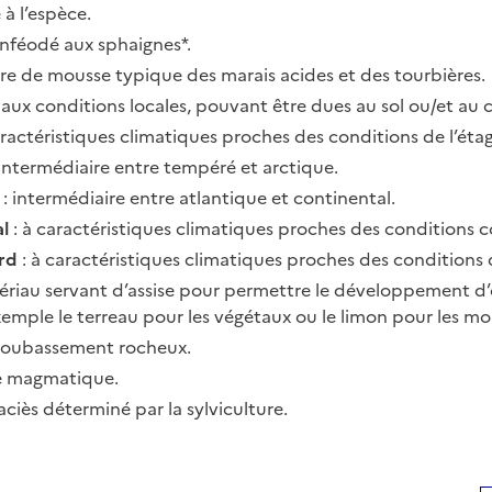
é à l’espèce.
inféodé aux sphaignes*.
re de mousse typique des marais acides et des tourbières.
é aux conditions locales, pouvant être dues au sol ou/et au c
aractéristiques climatiques proches des conditions de l’étag
 intermédiaire entre tempéré et arctique.
: intermédiaire entre atlantique et continental.
l
: à caractéristiques climatiques proches des conditions c
rd
: à caractéristiques climatiques proches des conditions
ériau servant d’assise pour permettre le développement d
xemple le terreau pour les végétaux ou le limon pour les mo
soubassement rocheux.
e magmatique.
faciès déterminé par la sylviculture.