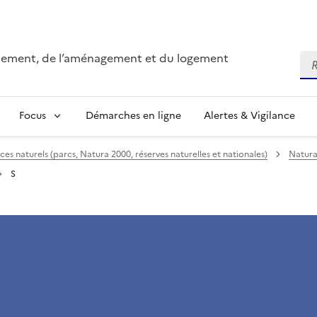
onnement, de l’aménagement et du logement
Re
Focus
Démarches en ligne
Alertes & Vigilance
ces naturels (parcs, Natura 2000, réserves naturelles et nationales)
Natura
S