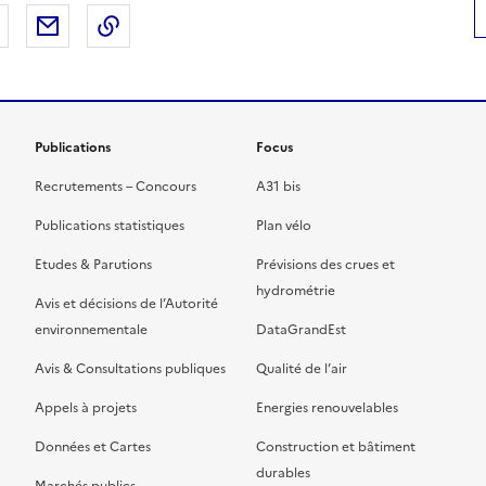
 Facebook
er sur X
Partager sur LinkedIn
Partager par email
Copier le lien de la page dans le presse-pap
Publications
Focus
Recrutements – Concours
A31 bis
Publications statistiques
Plan vélo
Etudes & Parutions
Prévisions des crues et
hydrométrie
Avis et décisions de l’Autorité
environnementale
DataGrandEst
Avis & Consultations publiques
Qualité de l’air
Appels à projets
Energies renouvelables
Données et Cartes
Construction et bâtiment
durables