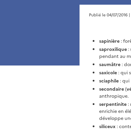
Publié le 04/07/2016
|
sapinière
: for
saproxilique
:
pendant au mo
saumâtre
: do
saxicole
: qui 
sciaphile
: qui
secondaire
(
v
anthropique.
serpentinite
:
enrichie en él
développe une 
siliceux
: conte