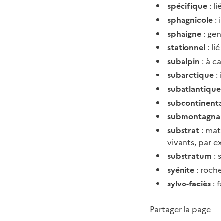
spécifique
: li
sphagnicole
: 
sphaigne
: gen
stationnel
: li
subalpin
: à c
subarctique
:
subatlantique
subcontinenta
submontagna
substrat
: mat
vivants, par e
substratum
: 
syénite
: roch
sylvo-faciès
: 
Partager la page