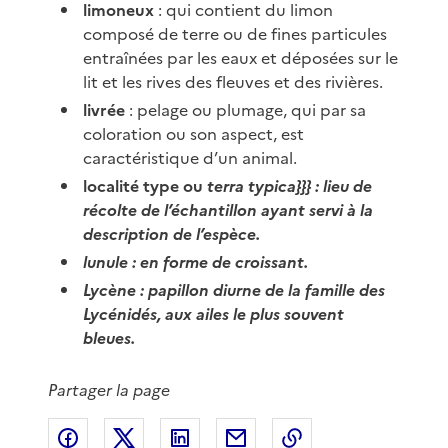
limoneux
: qui contient du limon
composé de terre ou de fines particules
entraînées par les eaux et déposées sur le
lit et les rives des fleuves et des rivières.
livrée
: pelage ou plumage, qui par sa
coloration ou son aspect, est
caractéristique d’un animal.
localité type ou
terra typica}}} : lieu de
récolte de l’échantillon ayant servi à la
description de l’espèce.
lunule
: en forme de croissant.
Lycène
: papillon diurne de la famille des
Lycénidés, aux ailes le plus souvent
bleues.
Partager la page
Partager sur Facebook
Partager sur X
Partager sur LinkedIn
Partager par email
Copier le lien de 