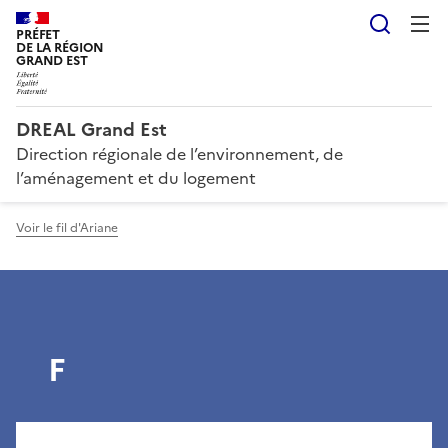
Reche
PRÉFET
DE LA RÉGION
GRAND EST
DREAL Grand Est
Direction régionale de l’environnement, de
l’aménagement et du logement
Voir le fil d'Ariane
F