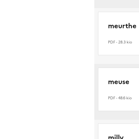
meurthe
PDF
- 28.3 kio
meuse
PDF
- 48.6 kio
milly