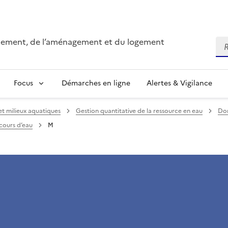
onnement, de l’aménagement et du logement
Re
Focus
Démarches en ligne
Alertes & Vigilance
et milieux aquatiques
Gestion quantitative de la ressource en eau
Don
cours d’eau
M