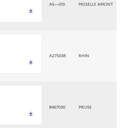
A5—010
MOSELLE AMONT
A275038
RHIN
B467030
MEUSE