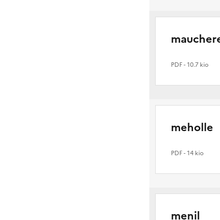
maucher
PDF
- 10.7 kio
meholle
PDF
- 14 kio
menil