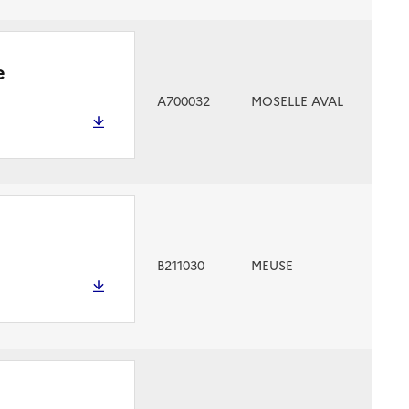
e
A700032
MOSELLE AVAL
B211030
MEUSE