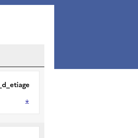
code
bassin
hydro
versant
_d_etiage
MOSELLE
A891030
AVAL