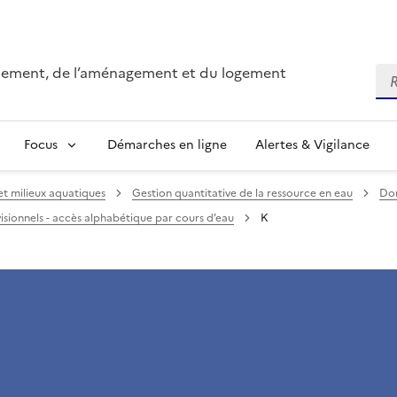
onnement, de l’aménagement et du logement
Re
Focus
Démarches en ligne
Alertes & Vigilance
et milieux aquatiques
Gestion quantitative de la ressource en eau
Don
visionnels - accès alphabétique par cours d’eau
K