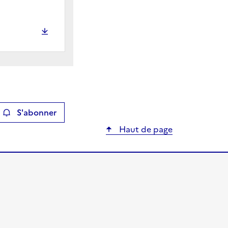
MOSELLE
A853020
AVAL
S'abonner
ier
Haut de page