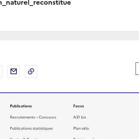
h_naturel_reconstitue
 Facebook
er sur X
Partager sur LinkedIn
Partager par email
Copier le lien de la page dans le presse-pap
Publications
Focus
Recrutements – Concours
A31 bis
Publications statistiques
Plan vélo