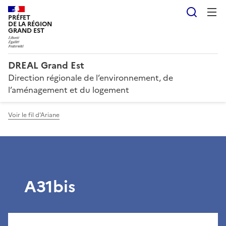
Reche
PRÉFET
DE LA RÉGION
GRAND EST
DREAL Grand Est
Direction régionale de l’environnement, de
l’aménagement et du logement
Voir le fil d'Ariane
A31bis