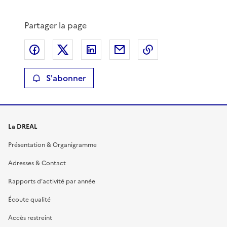
Partager la page
Partager sur Facebook
Partager sur X
Partager sur LinkedIn
Partager par email
Copier le lien de 
S'abonner
La DREAL
Présentation & Organigramme
Adresses & Contact
Rapports d’activité par année
Écoute qualité
Accès restreint