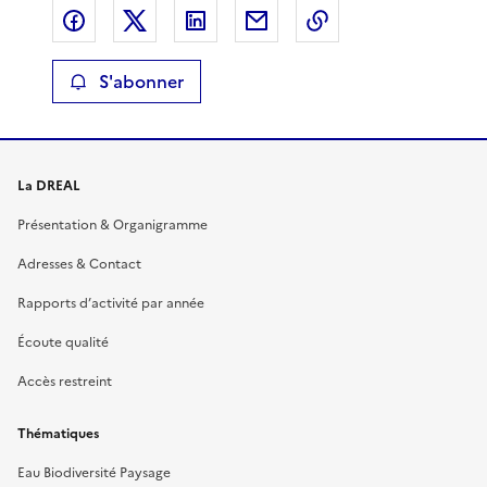
Partager sur Facebook
Partager sur X
Partager sur LinkedIn
Partager par email
Copier le lien de 
S'abonner
La DREAL
Présentation & Organigramme
Adresses & Contact
Rapports d’activité par année
Écoute qualité
Accès restreint
Thématiques
Eau Biodiversité Paysage