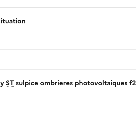
situation
ey
ST
sulpice ombrieres photovoltaiques f
s