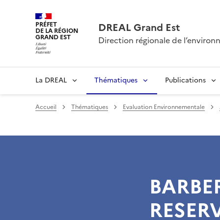
PRÉFET
DREAL Grand Est
DE LA RÉGION
GRAND EST
Direction régionale de l’envir
La DREAL
Thématiques
Publications
Accueil
Thématiques
Evaluation Environnementale
BARBER
RESER