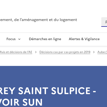
onnement, de l’aménagement et du logement
Re
Focus
Démarches en ligne
Alertes & Vigilance
Avis et décisions de l’AE
Décisions cas par cas projets en 2019
Aube (
EY SAINT SULPICE -
VOIR SUN