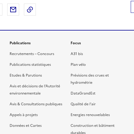
 Facebook
er sur X
Partager sur LinkedIn
Partager par email
Copier le lien de la page dans le presse-pap
Publications
Focus
Recrutements – Concours
A31 bis
Publications statistiques
Plan vélo
Etudes & Parutions
Prévisions des crues et
hydrométrie
Avis et décisions de l’Autorité
environnementale
DataGrandEst
Avis & Consultations publiques
Qualité de l’air
Appels à projets
Energies renouvelables
Données et Cartes
Construction et bâtiment
durables