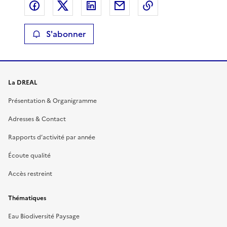
Partager sur Facebook
Partager sur X
Partager sur LinkedIn
Partager par email
Copier le lien de 
S'abonner
La DREAL
Présentation & Organigramme
Adresses & Contact
Rapports d’activité par année
Écoute qualité
Accès restreint
Thématiques
Eau Biodiversité Paysage