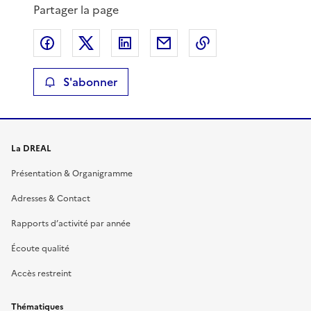
Partager la page
Partager sur Facebook
Partager sur X
Partager sur LinkedIn
Partager par email
Copier le lien de 
S'abonner
La DREAL
Présentation & Organigramme
Adresses & Contact
Rapports d’activité par année
Écoute qualité
Accès restreint
Thématiques