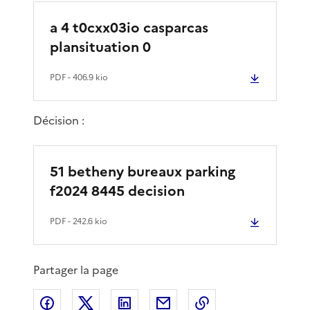
a 4 t0cxx03io casparcas
plansituation 0
PDF
- 406.9 kio
Décision :
51 betheny bureaux parking
f2024 8445 decision
PDF
- 242.6 kio
Partager la page
Partager sur Facebook
Partager sur X
Partager sur LinkedIn
Partager par email
Copier le lien de 