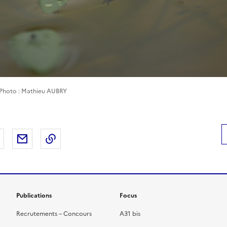
 Photo : Mathieu AUBRY
 Facebook
er sur X
Partager sur LinkedIn
Partager par email
Copier le lien de la page dans le presse-pap
Publications
Focus
Recrutements – Concours
A31 bis