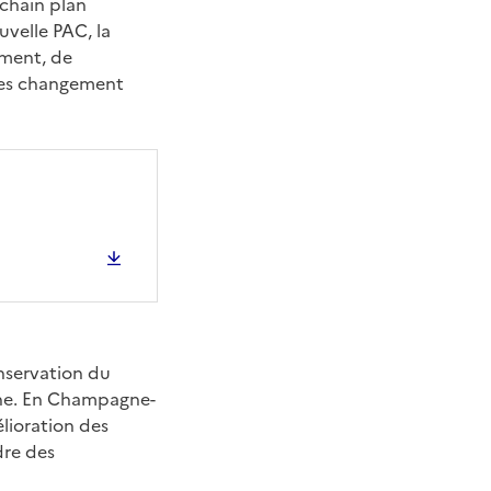
ochain plan
uvelle PAC, la
ement, de
 les changement
onservation du
aine. En Champagne-
lioration des
dre des