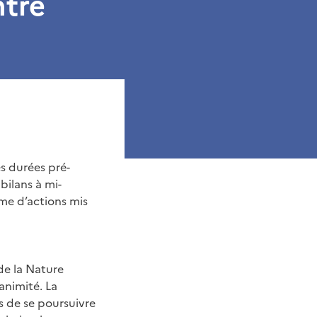
ntre
s durées pré-
bilans à mi-
mme d’actions mis
de la Nature
animité. La
s de se poursuivre