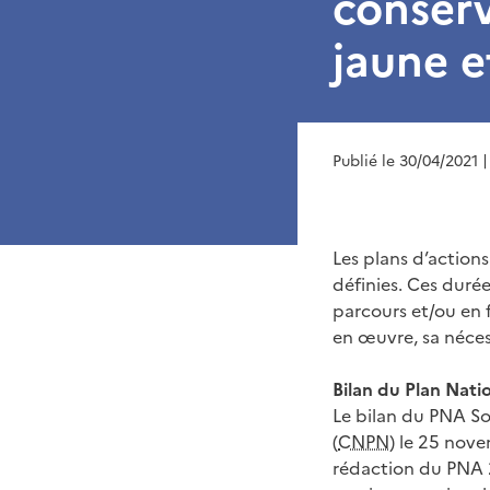
conserv
jaune e
Publié le 30/04/2021
|
Les plans d’action
définies. Ces durée
parcours et/ou en 
en œuvre, sa néces
Bilan du Plan Nati
Le bilan du PNA So
(
CNPN
) le 25 nove
rédaction du PNA 2