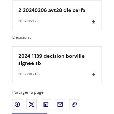
2 20240206 avt28 dle cerfa
PDF
- 515.3 kio
Décision :
2024 1139 decision borville
signee sb
PDF
- 210.7 kio
Partager la page
Partager sur Facebook
Partager sur X
Partager sur LinkedIn
Partager par email
Copier le lien de 