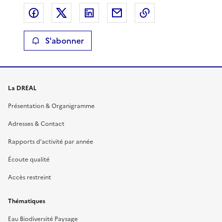
Partager sur Facebook
Partager sur X
Partager sur LinkedIn
Partager par email
Copier le lien de 
S'abonner
La DREAL
Présentation & Organigramme
Adresses & Contact
Rapports d’activité par année
Écoute qualité
Accès restreint
Thématiques
Eau Biodiversité Paysage