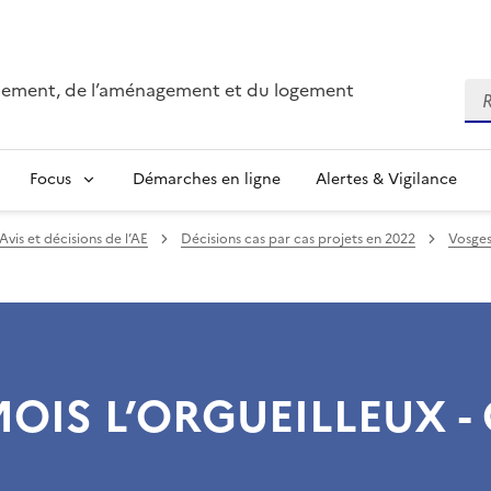
onnement, de l’aménagement et du logement
Re
Focus
Démarches en ligne
Alertes & Vigilance
Avis et décisions de l’AE
Décisions cas par cas projets en 2022
Vosges
IS L’ORGUEILLEUX - 