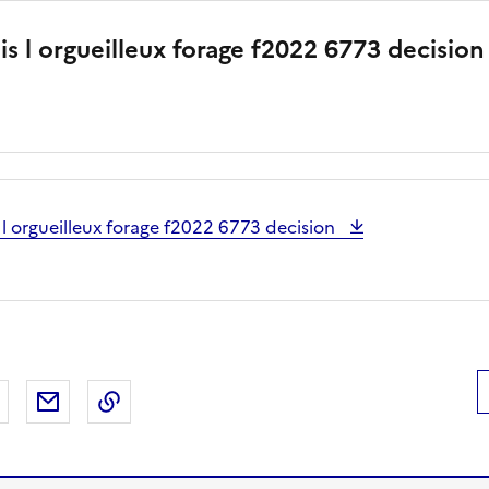
s l orgueilleux forage f2022 6773 decision
l orgueilleux forage f2022 6773 decision
 Facebook
er sur X
Partager sur LinkedIn
Partager par email
Copier le lien de la page dans le presse-pap