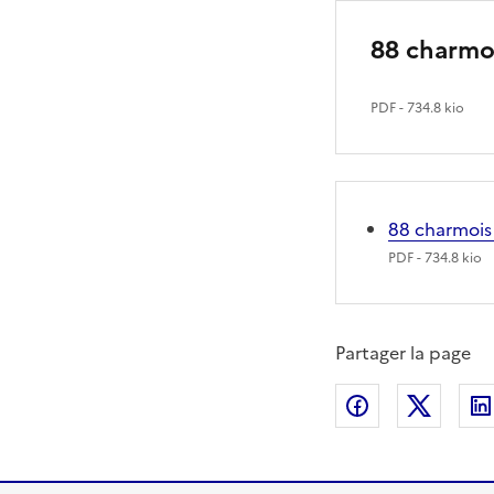
88 charmoi
PDF
- 734.8 kio
88 charmois 
PDF
- 734.8 kio
Partager la page
Partager sur
Partag