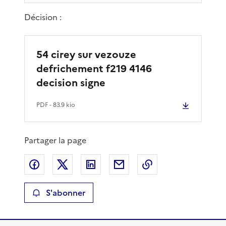
Décision :
54 cirey sur vezouze
defrichement f219 4146
decision signe
PDF
- 83.9 kio
Partager la page
Partager sur Facebook
Partager sur X
Partager sur LinkedIn
Partager par email
Copier le lien de 
S'abonner