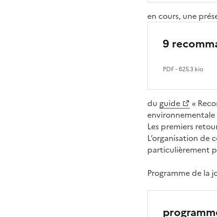
en cours, une prés
9 recomma
PDF
- 625.3 kio
du
guide
« Reco
environnementale d
Les premiers retour
L’organisation de 
particulièrement pa
Programme de la j
programme