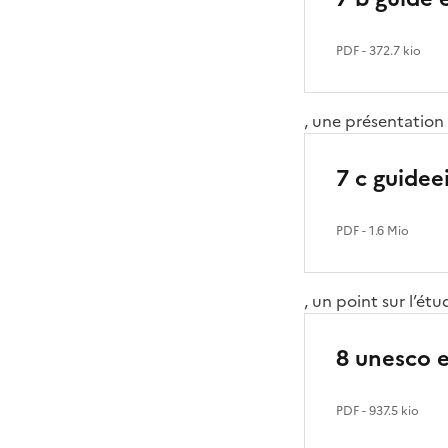
PDF
- 372.7 kio
, une présentation
7 c guidee
PDF
- 1.6 Mio
, un point sur l’
8 unesco e
PDF
- 937.5 kio