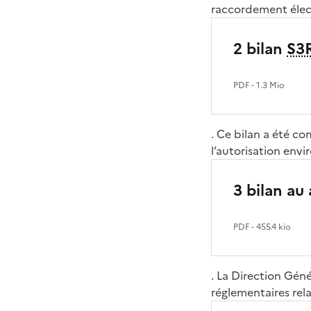
raccordement élec
2 bilan
S3
PDF
- 1.3 Mio
. Ce bilan a été co
l’autorisation env
3 bilan au
PDF
- 455.4 kio
. La Direction Géné
réglementaires relat