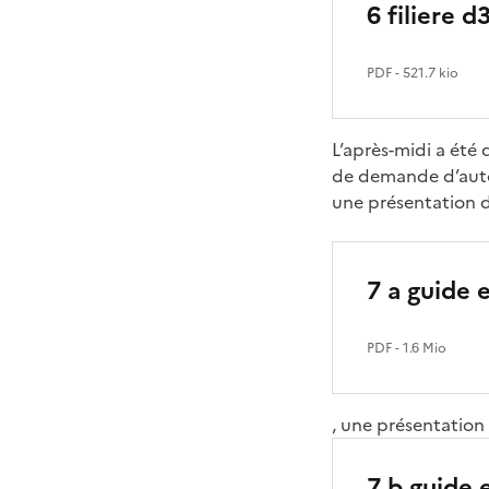
6 filiere d
PDF
- 521.7 kio
L’après-midi a été 
de demande d’auto
une présentation d
7 a guide 
PDF
- 1.6 Mio
, une présentation
7 b guide 