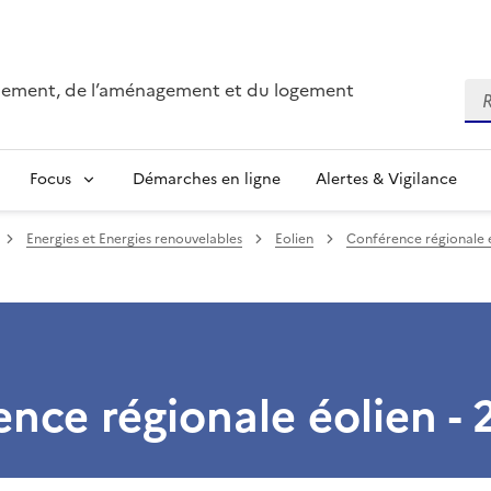
onnement, de l’aménagement et du logement
Re
Focus
Démarches en ligne
Alertes & Vigilance
Energies et Energies renouvelables
Eolien
Conférence régionale 
nce régionale éolien - 