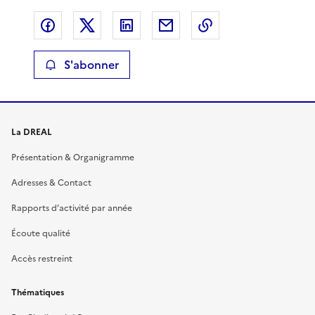
Partager sur Facebook
Partager sur X
Partager sur LinkedIn
Partager par email
Copier le lien de 
S'abonner
La DREAL
Présentation & Organigramme
Adresses & Contact
Rapports d’activité par année
Écoute qualité
Accès restreint
Thématiques