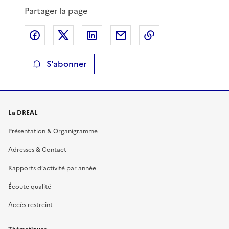
Partager la page
Partager sur Facebook
Partager sur X
Partager sur LinkedIn
Partager par email
Copier le lien de 
S'abonner
La DREAL
Présentation & Organigramme
Adresses & Contact
Rapports d’activité par année
Écoute qualité
Accès restreint