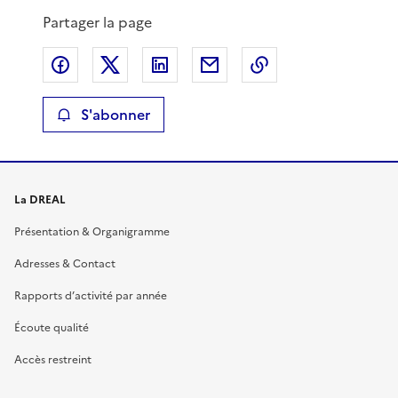
Partager la page
Partager sur Facebook
Partager sur X
Partager sur LinkedIn
Partager par email
Copier le lien de 
S'abonner
La DREAL
Présentation & Organigramme
Adresses & Contact
Rapports d’activité par année
Écoute qualité
Accès restreint