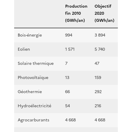
Production
Objectif
fin 2010
2020
(GWh/an)
(GWh/an)
Bois-énergie
994
3 894
Eolien
1 571
5 740
Solaire thermique
7
47
Photovoltaïque
13
159
Géothermie
66
292
Hydroélectricité
54
216
Agrocarburants
4 668
4 668