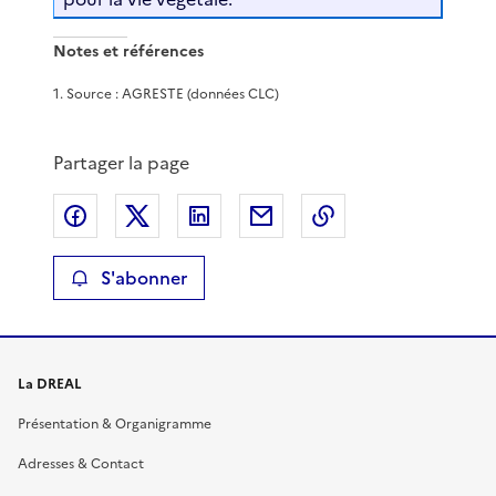
Notes et références
1
.
Source : AGRESTE (données CLC)
Partager la page
Partager sur Facebook
Partager sur X
Partager sur LinkedIn
Partager par email
Copier le lien de 
S'abonner
La DREAL
Présentation & Organigramme
Adresses & Contact