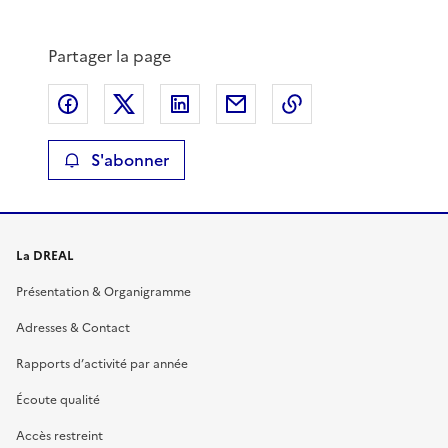
Partager la page
Partager sur Facebook
Partager sur X
Partager sur LinkedIn
Partager par email
Copier le lien de 
S'abonner
La DREAL
Présentation & Organigramme
Adresses & Contact
Rapports d’activité par année
Écoute qualité
Accès restreint