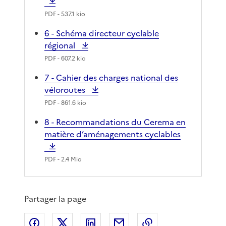
PDF
- 537.1 kio
6 - Schéma directeur cyclable
régional
PDF
- 607.2 kio
7 - Cahier des charges national des
véloroutes
PDF
- 861.6 kio
8 - Recommandations du Cerema en
matière d’aménagements cyclables
PDF
- 2.4 Mio
Partager la page
Partager sur Facebook
Partager sur X
Partager sur LinkedIn
Partager par email
Copier le lien de 