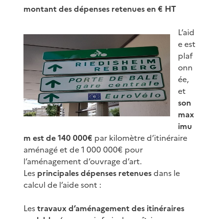
montant des dépenses retenues en € HT
L’aid
e est
plaf
onn
ée,
et
son
max
imu
m est de 140 000€
par kilomètre d’itinéraire
aménagé et de 1 000 000€ pour
l’aménagement d’ouvrage d’art.
Les
principales dépenses retenues
dans le
calcul de l’aide sont :
Les
travaux d’aménagement des itinéraires