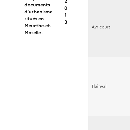
2
documents
0
d’urbanisme
1
situés en
3
Meurthe-et-
Avricourt
Moselle -
Flainval