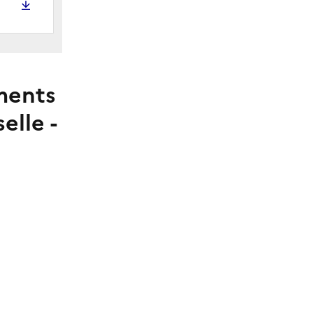
ments
elle -