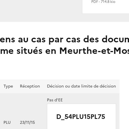
PDF
- 714.8 kio
ens au cas par cas des docu
sme situés en Meurthe-et-Mos
Type
Réception
Décision ou date limite de décision
Pas d’EE
D_54PLU15PL75
PLU
23/11/15