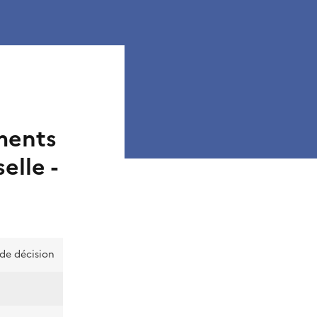
ments
elle -
 de décision