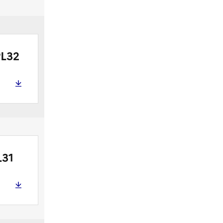
L32
L31