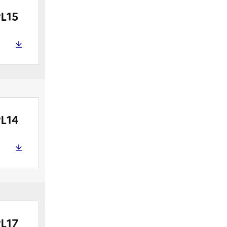
L15
L14
L17