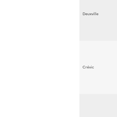
Deuxville
Crévic