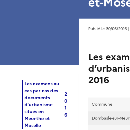
et-Mose
Publié le 30/06/2016
|
Les exam
d’urbani
2016
Les examens au
cas par cas des
2
documents
0
d’urbanisme
Commune
1
situés en
6
Meurthe-et-
Dombasle-sur-Meur
Moselle -