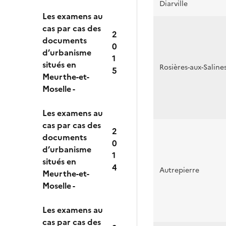
Diarville
Les examens au
cas par cas des
2
documents
0
d’urbanisme
1
situés en
Rosières-aux-Saline
5
Meurthe-et-
Moselle -
Les examens au
cas par cas des
2
documents
0
d’urbanisme
1
situés en
4
Autrepierre
Meurthe-et-
Moselle -
Les examens au
cas par cas des