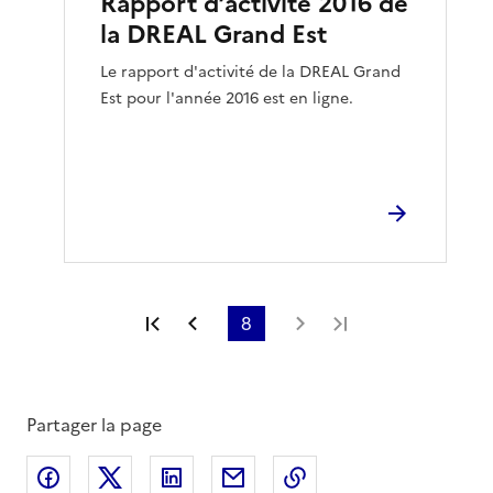
Rapport d’activité 2016 de
la DREAL Grand Est
Le rapport d'activité de la DREAL Grand
Est pour l'année 2016 est en ligne.
Première page
Page précédente
8
Page suivante
Dernière page
Partager la page
Partager sur Facebook
Partager sur X
Partager sur LinkedIn
Partager par email
Copier le lien de la 