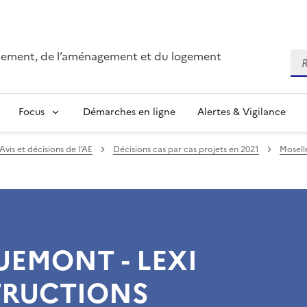
onnement, de l’aménagement et du logement
Re
Focus
Démarches en ligne
Alertes & Vigilance
Avis et décisions de l’AE
Décisions cas par cas projets en 2021
Mosell
EMONT - LEXI
RUCTIONS