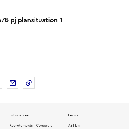
576 pj plansituation 1
 Facebook
er sur X
Partager sur LinkedIn
Partager par email
Copier le lien de la page dans le presse-pap
Publications
Focus
Recrutements – Concours
A31 bis