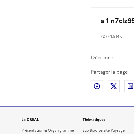
a 1 n7clz9
PDF
- 1.5 Mio
Décision :
Partager la page
Partager sur
Partag
La DREAL
Thématiques
Présentation & Organigramme
Eau Biodiversité Paysage