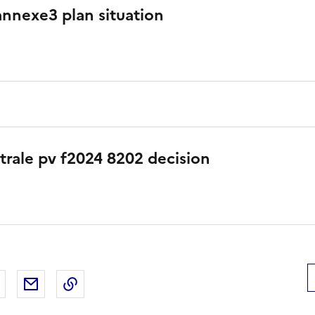
nnexe3 plan situation
ntrale pv f2024 8202 decision
 Facebook
er sur X
Partager sur LinkedIn
Partager par email
Copier le lien de la page dans le presse-pap