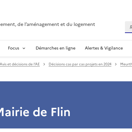
onnement, de l’aménagement et du logement
Re
Focus
Démarches en ligne
Alertes & Vigilance
Avis et décisions de l’AE
Décisions cas par cas projets en 2024
Meurth
Mairie de Flin