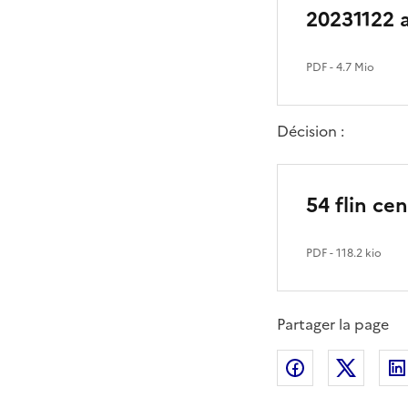
20231122 a
PDF
- 4.7 Mio
Décision :
54 flin ce
PDF
- 118.2 kio
Partager la page
Partager sur
Partag