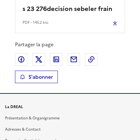
s 23 276decision sebeler frain
PDF
- 145.2 kio
Partager la page
Partager sur Facebook
Partager sur X
Partager sur LinkedIn
Partager par email
Copier le lien de 
S'abonner
La DREAL
Présentation & Organigramme
Adresses & Contact