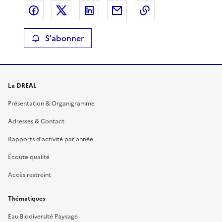
Partager sur Facebook
Partager sur X
Partager sur LinkedIn
Partager par email
Copier le lien de 
S'abonner
La DREAL
Présentation & Organigramme
Adresses & Contact
Rapports d’activité par année
Écoute qualité
Accès restreint
Thématiques
Eau Biodiversité Paysage