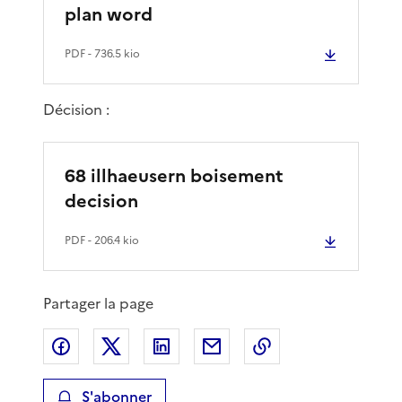
plan word
PDF
- 736.5 kio
Décision :
68 illhaeusern boisement
decision
PDF
- 206.4 kio
Partager la page
Partager sur Facebook
Partager sur X
Partager sur LinkedIn
Partager par email
Copier le lien de 
S'abonner