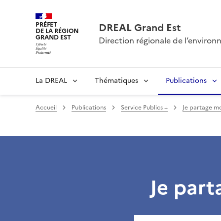
PRÉFET
DREAL Grand Est
DE LA RÉGION
GRAND EST
Direction régionale de l’envir
La DREAL
Thématiques
Publications
Accueil
Publications
Service Publics +
Je partage m
Je par