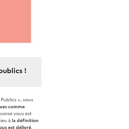
ublics !
 Publics +, vous
tives comme
éponse vous est
lieu à
la définition
ous est délivré
.