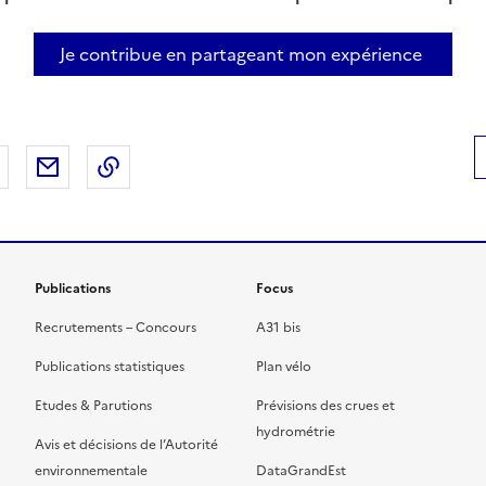
Je contribue en partageant mon expérience
 Facebook
er sur X
Partager sur LinkedIn
Partager par email
Copier le lien de la page dans le presse-pap
Publications
Focus
Recrutements – Concours
A31 bis
Publications statistiques
Plan vélo
Etudes & Parutions
Prévisions des crues et
hydrométrie
Avis et décisions de l’Autorité
environnementale
DataGrandEst