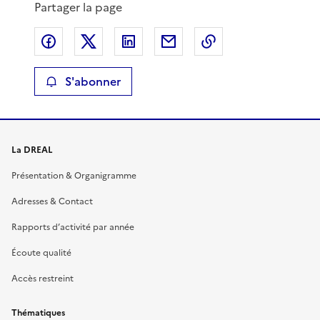
Partager la page
Partager sur Facebook
Partager sur X
Partager sur LinkedIn
Partager par email
Copier le lien de 
S'abonner
La DREAL
Présentation & Organigramme
Adresses & Contact
Rapports d’activité par année
Écoute qualité
Accès restreint
Thématiques