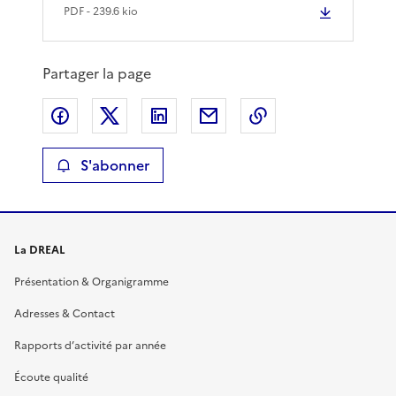
PDF
- 239.6 kio
Partager la page
Partager sur Facebook
Partager sur X
Partager sur LinkedIn
Partager par email
Copier le lien de 
S'abonner
La DREAL
Présentation & Organigramme
Adresses & Contact
Rapports d’activité par année
Écoute qualité