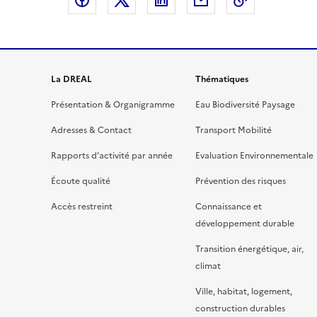
Partager sur Facebook
Partager sur X
Partager sur LinkedIn
Partager par email
Copier le l
La DREAL
Thématiques
Présentation & Organigramme
Eau Biodiversité Paysage
Adresses & Contact
Transport Mobilité
Rapports d’activité par année
Evaluation Environnementale
Écoute qualité
Prévention des risques
Accès restreint
Connaissance et
développement durable
Transition énergétique, air,
climat
Ville, habitat, logement,
construction durables