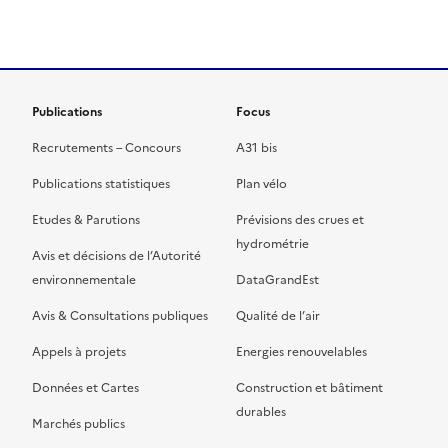
ien de la page dans le presse-papier
Publications
Focus
Recrutements – Concours
A31 bis
Publications statistiques
Plan vélo
Etudes & Parutions
Prévisions des crues et
hydrométrie
Avis et décisions de l’Autorité
environnementale
DataGrandEst
Avis & Consultations publiques
Qualité de l’air
Appels à projets
Energies renouvelables
Données et Cartes
Construction et bâtiment
durables
Marchés publics