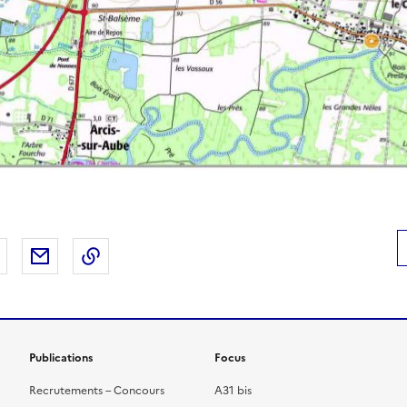
 Facebook
er sur X
Partager sur LinkedIn
Partager par email
Copier le lien de la page dans le presse-pap
Publications
Focus
Recrutements – Concours
A31 bis