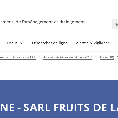
onnement, de l’aménagement et du logement
Re
Focus
Démarches en ligne
Alertes & Vigilance
Avis et décisions de l’AE
Avis et décisions de l’AE en 2017
Aube (10)
NE - SARL FRUITS DE 