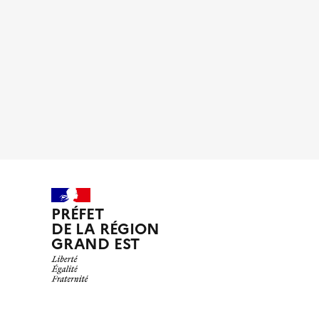
c
h
o
y
n
p
d
e
PRÉFET
DE LA RÉGION
e
r
GRAND EST
n
a