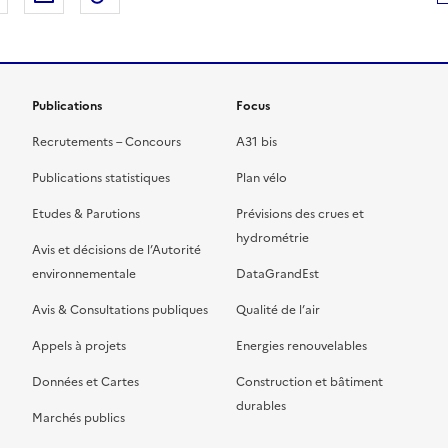
t
a
i
e
c
r
Publications
Focus
Recrutements – Concours
A31 bis
Publications statistiques
Plan vélo
i
e
Etudes & Parutions
Prévisions des crues et
hydrométrie
Avis et décisions de l’Autorité
n
l
environnementale
DataGrandEst
Avis & Consultations publiques
Qualité de l’air
e
l
Appels à projets
Energies renouvelables
Données et Cartes
Construction et bâtiment
d
e
durables
Marchés publics