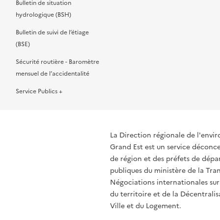
Bulletin de situation
hydrologique (BSH)
e
r
Bulletin de suivi de l’étiage
(BSE)
c
o
Sécurité routière - Baromètre
mensuel de l’accidentalité
o
u
Service Publics +
r
g
La Direction régionale de l'env
Grand Est est un service déconcen
de région et des préfets de dépa
a
e
publiques du ministère de la Tran
Négociations internationales sur
du territoire et de la Décentrali
i
"
Ville et du Logement.