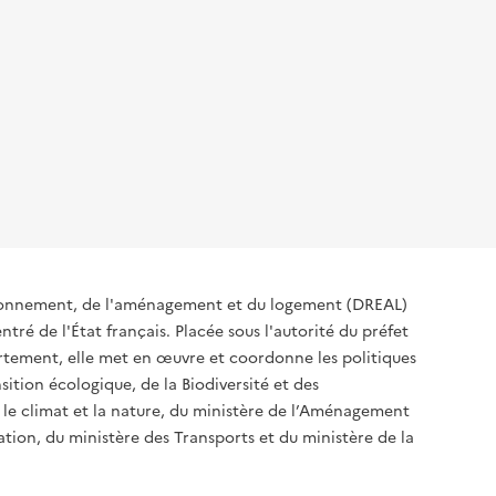
c
h
e
o
y
c
n
p
d
e
r
ironnement, de l'aménagement et du logement (DREAL)
tré de l'État français. Placée sous l'autorité du préfet
rtement, elle met en œuvre et coordonne les politiques
e
r
a
sition écologique, de la Biodiversité et des
 le climat et la nature, du ministère de l’Aménagement
sation, du ministère des Transports et du ministère de la
n
a
i