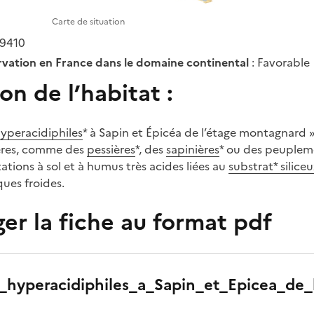
Carte de situation
 9410
rvation en France dans le domaine continental
: Favorable
on de l’habitat :
yperacidiphiles
* à Sapin et Épicéa de l’étage montagnard 
fères, comme des
pessières
*, des
sapinières
* ou des peuplem
stations à sol et à humus très acides liées au
substrat* siliceu
ques froides.
er la fiche au format pdf
s_hyperacidiphiles_a_Sapin_et_Epicea_de