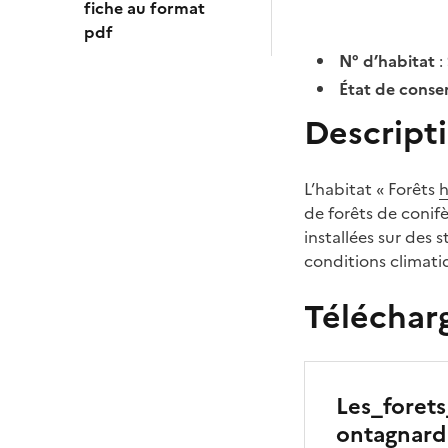
fiche au format
pdf
N° d’habitat
:
État de conse
Descripti
L’habitat « Forêts
h
de forêts de coni
installées sur des 
conditions climati
Télécharg
Les_foret
ontagnard