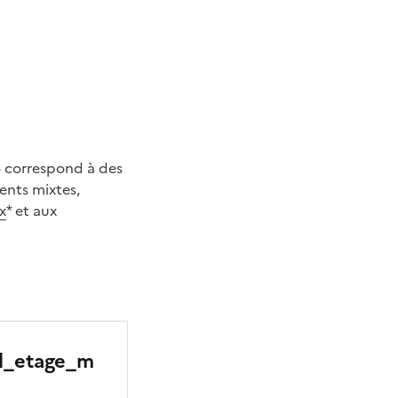
» correspond à des
ents mixtes,
x
* et aux
_l_etage_m