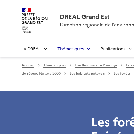
PRÉFET
DREAL Grand Est
DE LA RÉGION
GRAND EST
Direction régionale de l’envir
La DREAL
Thématiques
Publications
Accueil
Thématiques
Eau Biodiversité Paysage
Espa
du réseau Natura 2000
Les habitats naturels
Les forêts
Les for