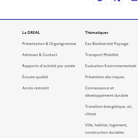
r
i
b
n
La DREAL
Thématiques
Présentation & Organigramme
Eau Biodiversité Paysage
Adresses & Contact
Transport Mobilité
i
i
Rapports d’activité par année
Evaluation Environnementale
Écoute qualité
Prévention des risques
è
è
Accès restreint
Connaissance et
développement durable
r
r
Transition énergétique, air,
climat
e
e
Ville, habitat, logement,
construction durables