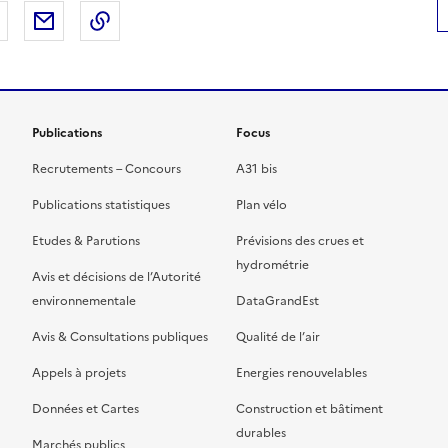
 Facebook
er sur X
Partager sur LinkedIn
Partager par email
Copier le lien de la page dans le presse-pap
Publications
Focus
Recrutements – Concours
A31 bis
Publications statistiques
Plan vélo
Etudes & Parutions
Prévisions des crues et
hydrométrie
Avis et décisions de l’Autorité
environnementale
DataGrandEst
Avis & Consultations publiques
Qualité de l’air
Appels à projets
Energies renouvelables
Données et Cartes
Construction et bâtiment
durables
Marchés publics