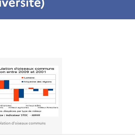
iversité)
pulation d'oiseaux communs