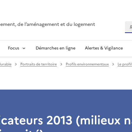
onnement, de l’aménagement et du logement
Re
Focus
Démarches en ligne
Alertes & Vigilance
durable
Portraits de territoire
Profils environnementaux
Le profi
icateurs 2013 (milieux n