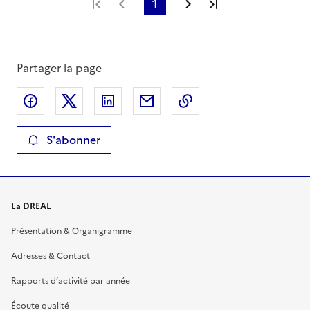
Première page
Page précédente
1
Page suivante
Dernière page
Partager la page
Partager sur Facebook
Partager sur X
Partager sur LinkedIn
Partager par email
Copier le lien de la 
S'abonner
La DREAL
Présentation & Organigramme
Adresses & Contact
Rapports d’activité par année
Écoute qualité