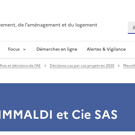
onnement, de l’aménagement et du logement
Re
Focus
Démarches en ligne
Alertes & Vigilance
Avis et décisions de l’AE
Décisions cas par cas projets en 2020
Meurth
 IMMALDI et Cie SAS