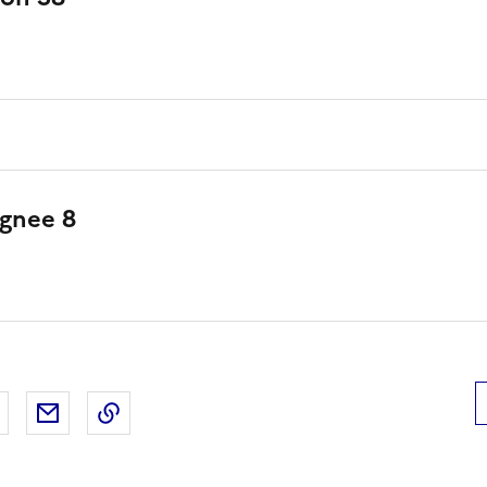
ignee 8
 Facebook
er sur X
Partager sur LinkedIn
Partager par email
Copier le lien de la page dans le presse-pap